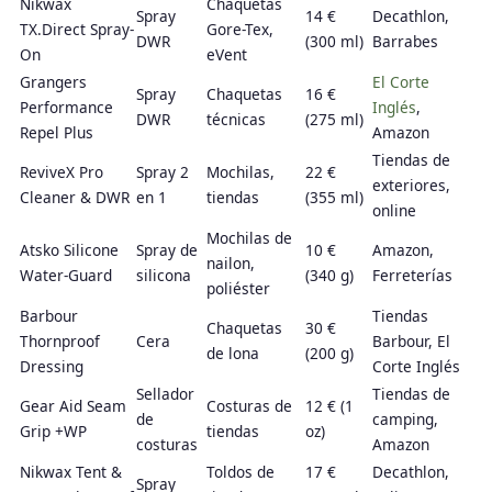
Nikwax
Chaquetas
Spray
14 €
Decathlon,
TX.Direct Spray-
Gore-Tex,
DWR
(300 ml)
Barrabes
On
eVent
Grangers
El Corte
Spray
Chaquetas
16 €
Performance
Inglés
,
DWR
técnicas
(275 ml)
Repel Plus
Amazon
Tiendas de
ReviveX Pro
Spray 2
Mochilas,
22 €
exteriores,
Cleaner & DWR
en 1
tiendas
(355 ml)
online
Mochilas de
Atsko Silicone
Spray de
10 €
Amazon,
nailon,
Water-Guard
silicona
(340 g)
Ferreterías
poliéster
Barbour
Tiendas
Chaquetas
30 €
Thornproof
Cera
Barbour, El
de lona
(200 g)
Dressing
Corte Inglés
Sellador
Tiendas de
Gear Aid Seam
Costuras de
12 € (1
de
camping,
Grip +WP
tiendas
oz)
costuras
Amazon
Nikwax Tent &
Toldos de
17 €
Decathlon,
Spray